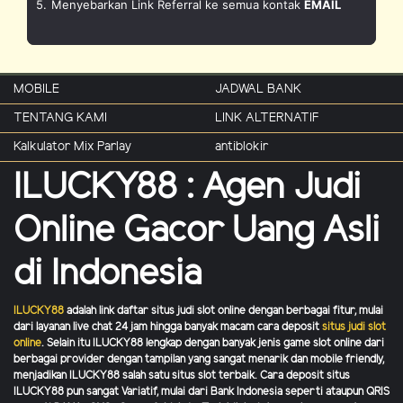
5.
Menyebarkan Link Referral ke semua kontak
EMAIL
MOBILE
JADWAL BANK
TENTANG KAMI
LINK ALTERNATIF
Kalkulator Mix Parlay
antiblokir
ILUCKY88 : Agen Judi
Online Gacor Uang Asli
di Indonesia
ILUCKY88
adalah link daftar situs judi slot online dengan berbagai fitur, mulai
dari layanan live chat 24 jam hingga banyak macam cara deposit
situs judi slot
online
. Selain itu ILUCKY88 lengkap dengan banyak jenis game slot online dari
berbagai provider dengan tampilan yang sangat menarik dan mobile friendly,
menjadikan
ILUCKY88 salah satu situs slot terbaik. Cara deposit situs
ILUCKY88 pun sangat Variatif, mulai dari Bank Indonesia seperti ataupun QRIS