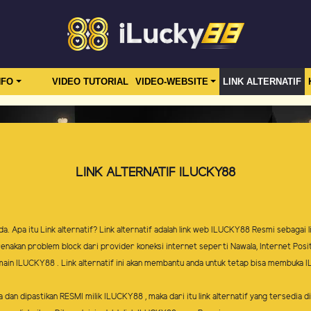
NFO
VIDEO TUTORIAL
VIDEO-WEBSITE
LINK ALTERNATIF
LINK ALTERNATIF ILUCKY88
Apa itu Link alternatif? Link alternatif adalah link web ILUCKY88 Resmi sebagai link 
enakan problem block dari provider koneksi internet seperti Nawala, Internet Posit
ain ILUCKY88 . Link alternatif ini akan membantu anda untuk tetap bisa membuka I
a dan dipastikan RESMI milik ILUCKY88 , maka dari itu link alternatif yang tersedia di