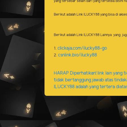
yang tersebar selain dari yang tersedia disini h
Berikut adalah Link ILUCKY88 yang bisa di akses
Berikut adalah Link ILUCKY88 Lainnya yang jug
clickaja.com/ilucky88-go
1.
csnlink.bio/ilucky88
2.
HARAP Diperhatikan! link lain yang 
tidak bertanggung jawab atas tindak
ILUCKY88 adalah yang tertera diatas