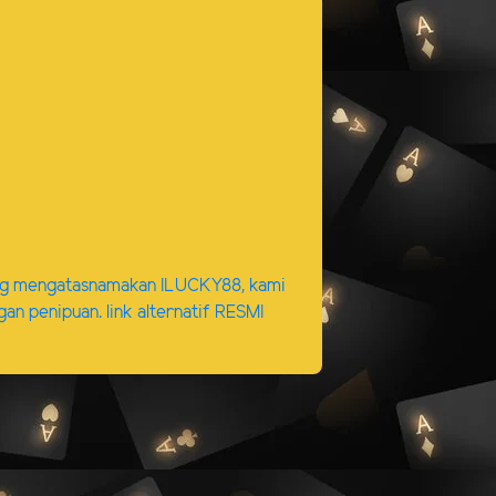
 yang mengatasnamakan ILUCKY88, kami
an penipuan. link alternatif RESMI