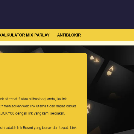
KALKULATOR MIX PARLAY
ANTIBLOKIR
alternatif atau pilihan bagi anda jika link
if menjadikan web link utama tidak dapat dibuka
LUCKY88 dengan link yang kami sediakan.
sini adalah link Resmi yang benar dan tepat. Link