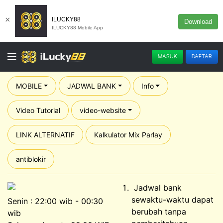
×
ILUCKY88
Download
ILUCKY88 Mobile App
MASUK
DAFTAR
MOBILE
JADWAL BANK
Info
Video Tutorial
video-website
LINK ALTERNATIF
Kalkulator Mix Parlay
antiblokir
Jadwal bank
sewaktu-waktu dapat
Senin : 22:00 wib - 00:30
berubah tanpa
wib